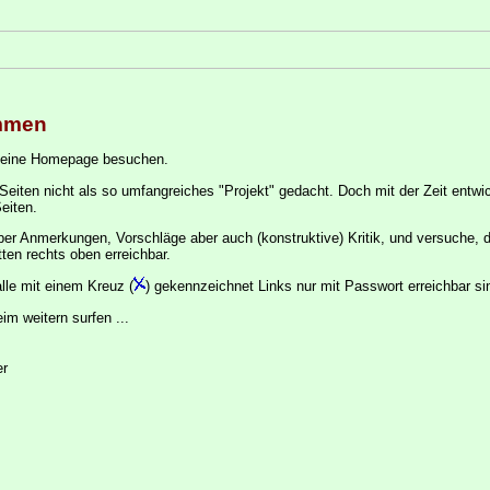
ommen
 meine Homepage besuchen.
Seiten nicht als so umfangreiches "Projekt" gedacht. Doch mit der Zeit entw
eiten.
über Anmerkungen, Vorschläge aber auch (konstruktive) Kritik, und versuche, d
tten rechts oben erreichbar.
alle mit einem Kreuz (
) gekennzeichnet Links nur mit Passwort erreichbar si
im weitern surfen ...
er