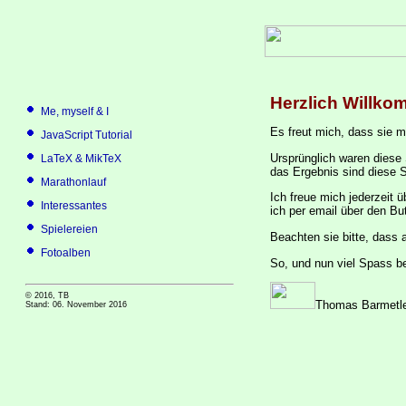
Herzlich Willk
Me, myself & I
Es freut mich, dass sie
JavaScript Tutorial
Ursprünglich waren diese 
LaTeX & MikTeX
das Ergebnis sind diese S
Marathonlauf
Ich freue mich jederzeit 
Interessantes
ich per email über den Bu
Spielereien
Beachten sie bitte, dass 
Fotoalben
So, und nun viel Spass be
© 2016, TB
Thomas Barmetl
Stand: 06. November 2016